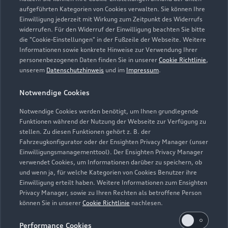
aufgeführten Kategorien von Cookies verwalten. Sie können Ihre
Verkauf
Einwilligung jederzeit mit Wirkung zum Zeitpunkt des Widerrufs
Geschlossen
,
öffnet am
Montag 09:00
widerrufen. Für den Widerruf der Einwilligung beachten Sie bitte
die "Cookie-Einstellungen" in der Fußzeile der Webseite. Weitere
Informationen sowie konkrete Hinweise zur Verwendung Ihrer
Service
personenbezogenen Daten finden Sie in unserer
Cookie Richtlinie
,
Geschlossen
,
öffnet am
Montag 07:00
unserem
Datenschutzhinweis
und im
Impressum
.
Notwendige Cookies
Teile & Zubehörverkauf
Geschlossen
,
öffnet am
Montag 07:30
Notwendige Cookies werden benötigt, um Ihnen grundlegende
Funktionen während der Nutzung der Webseite zur Verfügung zu
stellen. Zu diesen Funktionen gehört z. B. der
Fahrzeugkonfigurator oder der Ensighten Privacy Manager (unser
Einwilligungsmanagementtool). Der Ensighten Privacy Manager
Zurück nach oben
verwendet Cookies, um Informationen darüber zu speichern, ob
und wenn ja, für welche Kategorien von Cookies Benutzer ihre
Einwilligung erteilt haben. Weitere Informationen zum Ensighten
Modelle
Privacy Manager, sowie zu Ihren Rechten als betroffene Person
können Sie in unserer
Cookie Richtlinie
nachlesen.
Kaufen & leasen
Alle Modelle
Performance Cookies