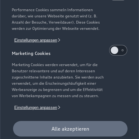
Modelle vergleichen
Service & Zubehör
Performance Cookies sammeln Informationen
Neuwagensuche
darüber, wie unsere Webseite genutzt wird (z. B.
Elektromodelle
Anzahl der Besuche, Verweildauer). Diese Cookies
Gebrauchtwagensuche
Support
werden zur Optimierung der Webseite verwendet.
Saisonale Angebote
Plug-in-Hybride
Gebrauchtwagen
Einstellungen anpassen
Audi Services
Über Audi
Kundenservice
Finanzierung
Marketing Cookies
Garantie
Händlersuche
Aktionen & Angebote
Unternehmen
Marketing Cookies werden verwendet, um für die
Audi digital services
Benutzer relevantere und auf deren Interessen
Audi Code
Geschäftskunden
Karriere
zugeschnittene Inhalte anzubieten. Sie werden auch
myAudi
verwendet, um die Erscheinungshäufigkeit einer
Häufige Fragen (FAQ)
Investor Relations
Werbeanzeige zu begrenzen und um die Effektivität
© 2026 AUDI AG. Alle Rechte vorbehalten
von Werbekampagnen zu messen und zu steuern.
Audi Online Beratung
Presse & Media Center
Impressum
Rechtliches
Hinweisgebersystem
Einstellungen anpassen
Online-Terminvereinbarung
Datenschutz
Datenschutzinformation
Cookie-Einstellungen
Servicekontakt
Cookie-Richtlinie
Barrierefreiheit
Audi erleben
Alle akzeptieren
Digital Services Act
EU Data Act
Bordbuch & Bedienungsanleitungen
Newsletter