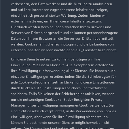
verbessern, den Datenverkehr und die Nutzung zu analysieren
und auf Ihre Interessen zugeschnittene Inhalte anzuzeigen,
einschließlich personalisierter Werbung. Zudem binden wir
externe Inhalte ein, um Ihnen diese Inhalte anzuzeigen.
Hierdurch werden Verbindungen zwischen Ihrem Browser und
Servern von Dritten hergestellt und es können personenbezogene
Bonner Straße 328
Daten von Ihrem Browser an die Server von Dritten übermittelt
werden. Cookies, ähnliche Technologien und die Einbindung von
50968 Köln
externen Inhalten werden nachfolgend als „Dienste“ bezeichnet.
0221 37683100
Um diese Dienste nutzen zu können, benötigen wir Ihre
Einwilligung. Mit einem Klick auf "Alle akzeptieren" erteilen Sie
Ihre Einwilligung zur Verwendung aller Dienste. Sie können auch
verkauf-audi-koeln@fleischhauer.com
einzelne Einwilligungen erteilen, indem Sie die Schieberegler für
jede Cookie-Kategorie einzeln anklicken und diese Einstellungen
Kontaktdaten herunterladen
durch Klicken auf "Einstellungen speichern und fortfahren"
speichern. Falls Sie keinen der Schieberegler anklicken, werden
nur die notwendigen Cookies (z. B. der Ensighten Privacy
Manager, unser Einwilligungsmanagementtool) verwendet. Sie
sind nicht gesetzlich verpflichtet, in die Verwendung von Cookies
Öffnungszeiten
einzuwilligen, aber wenn Sie Ihre Einwilligung nicht erteilen,
können Sie bestimmte unserer Dienste möglicherweise nicht
nutzen. Sie können Ihre Cookie-Einstellungen anhand der unten