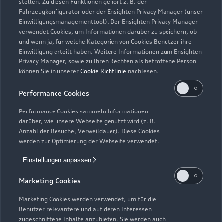
stellen. Zu diesen Funktionen gehört z. B. der
Fahrzeugkonfigurator oder der Ensighten Privacy Manager (unser
Modelle
Einwilligungsmanagementtool). Der Ensighten Privacy Manager
verwendet Cookies, um Informationen darüber zu speichern, ob
und wenn ja, für welche Kategorien von Cookies Benutzer ihre
Kaufen & leasen
Alle Modelle
Einwilligung erteilt haben. Weitere Informationen zum Ensighten
Privacy Manager, sowie zu Ihren Rechten als betroffene Person
Modelle vergleichen
können Sie in unserer
Cookie Richtlinie
nachlesen.
Service & Zubehör
Neuwagensuche
Elektromodelle
Performance Cookies
Gebrauchtwagensuche
Support
Saisonale Angebote
Plug-in-Hybride
Performance Cookies sammeln Informationen
Gebrauchtwagen
darüber, wie unsere Webseite genutzt wird (z. B.
Audi Services
Über Audi
Anzahl der Besuche, Verweildauer). Diese Cookies
Kundenservice
Finanzierung
werden zur Optimierung der Webseite verwendet.
Garantie
Händlersuche
Aktionen & Angebote
Einstellungen anpassen
Unternehmen
Audi digital services
Audi Code
Geschäftskunden
Marketing Cookies
Karriere
myAudi
Häufige Fragen (FAQ)
Marketing Cookies werden verwendet, um für die
Investor Relations
Benutzer relevantere und auf deren Interessen
© 2026 AUDI AG. Alle Rechte vorbehalten
Audi Online Beratung
zugeschnittene Inhalte anzubieten. Sie werden auch