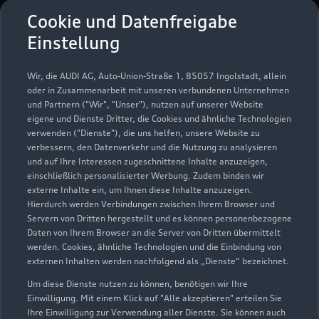
Service
Cookie und Datenfreigabe
Geschlossen
,
öffnet am
Montag 07:00
Einstellung
Teile & Zubehörverkauf
Wir, die AUDI AG, Auto-Union-Straße 1, 85057 Ingolstadt, allein
Geschlossen
,
öffnet am
Montag 07:30
oder in Zusammenarbeit mit unseren verbundenen Unternehmen
und Partnern ("Wir", "Unser"), nutzen auf unserer Website
eigene und Dienste Dritter, die Cookies und ähnliche Technologien
verwenden ("Dienste"), die uns helfen, unsere Website zu
verbessern, den Datenverkehr und die Nutzung zu analysieren
und auf Ihre Interessen zugeschnittene Inhalte anzuzeigen,
einschließlich personalisierter Werbung. Zudem binden wir
externe Inhalte ein, um Ihnen diese Inhalte anzuzeigen.
Hierdurch werden Verbindungen zwischen Ihrem Browser und
Servern von Dritten hergestellt und es können personenbezogene
Daten von Ihrem Browser an die Server von Dritten übermittelt
werden. Cookies, ähnliche Technologien und die Einbindung von
externen Inhalten werden nachfolgend als „Dienste“ bezeichnet.
Um diese Dienste nutzen zu können, benötigen wir Ihre
Einwilligung. Mit einem Klick auf "Alle akzeptieren" erteilen Sie
Ihre Einwilligung zur Verwendung aller Dienste. Sie können auch