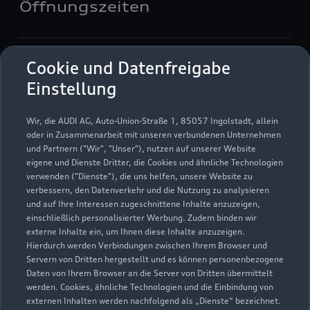
Öffnungszeiten
Verkauf
Cookie und Datenfreigabe
Geschlossen
,
öffnet am
Montag 09:00
Einstellung
Service
Wir, die AUDI AG, Auto-Union-Straße 1, 85057 Ingolstadt, allein
Geschlossen
,
öffnet am
Montag 07:00
oder in Zusammenarbeit mit unseren verbundenen Unternehmen
und Partnern ("Wir", "Unser"), nutzen auf unserer Website
eigene und Dienste Dritter, die Cookies und ähnliche Technologien
Teile & Zubehörverkauf
verwenden ("Dienste"), die uns helfen, unsere Website zu
Geschlossen
,
öffnet am
Montag 07:30
verbessern, den Datenverkehr und die Nutzung zu analysieren
und auf Ihre Interessen zugeschnittene Inhalte anzuzeigen,
einschließlich personalisierter Werbung. Zudem binden wir
externe Inhalte ein, um Ihnen diese Inhalte anzuzeigen.
Hierdurch werden Verbindungen zwischen Ihrem Browser und
Servern von Dritten hergestellt und es können personenbezogene
Daten von Ihrem Browser an die Server von Dritten übermittelt
werden. Cookies, ähnliche Technologien und die Einbindung von
externen Inhalten werden nachfolgend als „Dienste“ bezeichnet.