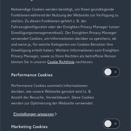
Notwendige Cookies werden benötigt, um Ihnen grundlegende
Zur Inspektion
Funktionen während der Nutzung der Webseite zur Verfügung zu
stellen. Zu diesen Funktionen gehört z. B. der
Fahrzeugkonfigurator oder der Ensighten Privacy Manager (unser
Einwilligungsmanagementtool). Der Ensighten Privacy Manager
Zurück nach oben
verwendet Cookies, um Informationen darüber zu speichern, ob
und wenn ja, für welche Kategorien von Cookies Benutzer ihre
Einwilligung erteilt haben. Weitere Informationen zum Ensighten
Modelle
Privacy Manager, sowie zu Ihren Rechten als betroffene Person
können Sie in unserer
Cookie Richtlinie
nachlesen.
Kaufen & leasen
Alle Modelle
Performance Cookies
Modelle vergleichen
Service & Zubehör
Performance Cookies sammeln Informationen
Neuwagensuche
darüber, wie unsere Webseite genutzt wird (z. B.
Elektromodelle
Anzahl der Besuche, Verweildauer). Diese Cookies
Gebrauchtwagensuche
Support
werden zur Optimierung der Webseite verwendet.
Saisonale Angebote
Plug-in-Hybride
Gebrauchtwagen
Einstellungen anpassen
Audi Services
Über Audi
Kundenservice
Finanzierung
Marketing Cookies
Garantie