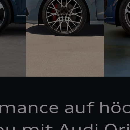
rmance auf hö
au mit Audi Ori