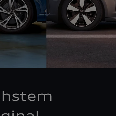
chstem
ginal