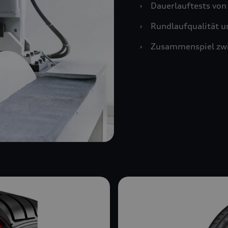
›
Dauerlauftests vo
›
Rundlaufqualität u
›
Zusammenspiel zwi